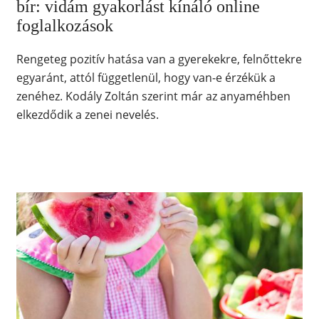
bír: vidám gyakorlást kínáló online
foglalkozások
Rengeteg pozitív hatása van a gyerekekre, felnőttekre
egyaránt, attól függetlenül, hogy van-e érzékük a
zenéhez. Kodály Zoltán szerint már az anyaméhben
elkezdődik a zenei nevelés.