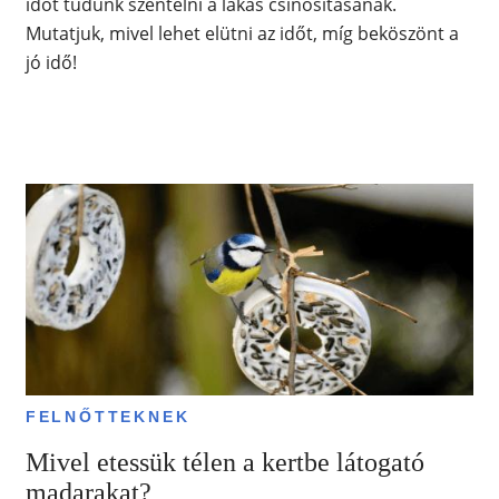
időt tudunk szentelni a lakás csinosításának.
Mutatjuk, mivel lehet elütni az időt, míg beköszönt a
jó idő!
FELNŐTTEKNEK
Mivel etessük télen a kertbe látogató
madarakat?