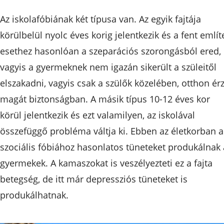
Az iskolafóbiának két típusa van. Az egyik fajtája
körülbelül nyolc éves korig jelentkezik és a fent említ
esethez hasonlóan a szeparációs szorongásból ered,
vagyis a gyermeknek nem igazán sikerült a szüleitől
elszakadni, vagyis csak a szülők közelében, otthon érz
magát biztonságban. A másik típus 10-12 éves kor
körül jelentkezik és ezt valamilyen, az iskolával
összefüggő probléma váltja ki. Ebben az életkorban a
szociális fóbiához hasonlatos tüneteket produkálnak 
gyermekek. A kamaszokat is veszélyezteti ez a fajta
betegség, de itt már depressziós tüneteket is
produkálhatnak.