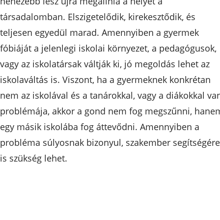
nehezebb lesz újra megállnia a helyét a
társadalomban. Elszigetelődik, kirekesztődik, és
teljesen egyedül marad. Amennyiben a gyermek
fóbiáját a jelenlegi iskolai környezet, a pedagógusok,
vagy az iskolatársak váltják ki, jó megoldás lehet az
iskolaváltás is. Viszont, ha a gyermeknek konkrétan
nem az iskolával és a tanárokkal, vagy a diákokkal va
problémája, akkor a gond nem fog megszűnni, hane
egy másik iskolába fog áttevődni. Amennyiben a
probléma súlyosnak bizonyul, szakember segítségére
is szükség lehet.