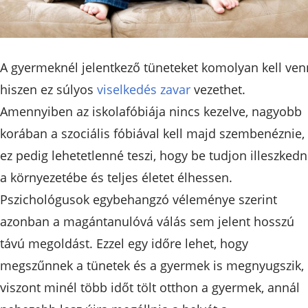
A gyermeknél jelentkező tüneteket komolyan kell venn
hiszen ez súlyos
viselkedés zavar
vezethet.
Amennyiben az iskolafóbiája nincs kezelve, nagyobb
korában a szociális fóbiával kell majd szembenéznie,
ez pedig lehetetlenné teszi, hogy be tudjon illeszkedn
a környezetébe és teljes életet élhessen.
Pszichológusok egybehangzó véleménye szerint
azonban a magántanulóvá válás sem jelent hosszú
távú megoldást. Ezzel egy időre lehet, hogy
megszűnnek a tünetek és a gyermek is megnyugszik,
viszont minél több időt tölt otthon a gyermek, annál