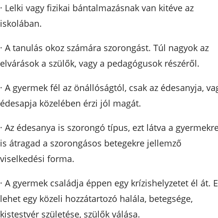
· Lelki vagy fizikai bántalmazásnak van kitéve az
iskolában.
· A tanulás okoz számára szorongást. Túl nagyok az
elvárások a szülők, vagy a pedagógusok részéről.
· A gyermek fél az önállóságtól, csak az édesanyja, va
édesapja közelében érzi jól magát.
· Az édesanya is szorongó típus, ezt látva a gyermekr
is átragad a szorongásos betegekre jellemző
viselkedési forma.
· A gyermek családja éppen egy krízishelyzetet él át. E
lehet egy közeli hozzátartozó halála, betegsége,
kistestvér születése, szülők válása.