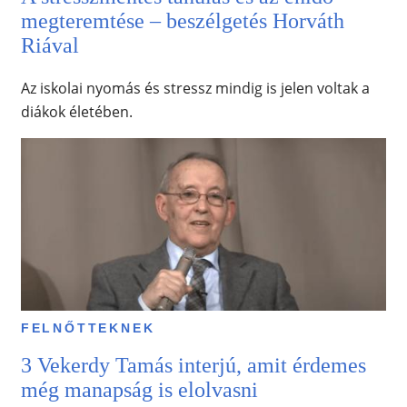
megteremtése – beszélgetés Horváth
Riával
Az iskolai nyomás és stressz mindig is jelen voltak a
diákok életében.
FELNŐTTEKNEK
3 Vekerdy Tamás interjú, amit érdemes
még manapság is elolvasni