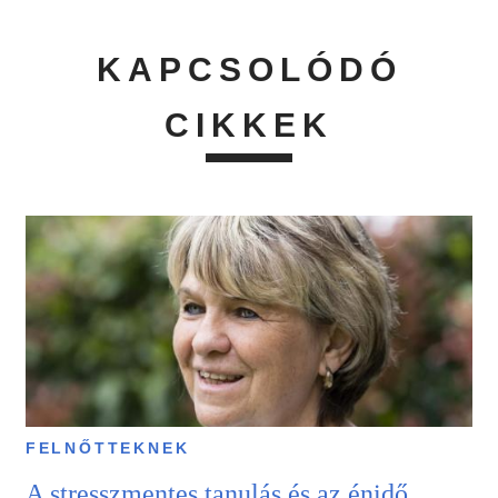
KAPCSOLÓDÓ
CIKKEK
FELNŐTTEKNEK
A stresszmentes tanulás és az énidő