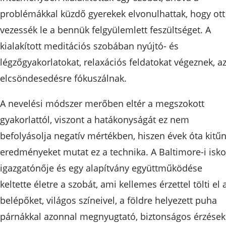
problémákkal küzdő gyerekek elvonulhattak, hogy ott
vezessék le a bennük felgyülemlett feszültséget. A
kialakított meditációs szobában nyújtó- és
légzőgyakorlatokat, relaxációs feldatokat végeznek, a
elcsöndesedésre fókuszálnak.
A nevelési módszer merőben eltér a megszokott
gyakorlattól, viszont a hatákonyságát ez nem
befolyásolja negatív mértékben, hiszen évek óta kitű
eredményeket mutat ez a technika. A Baltimore-i isko
igazgatónője és egy alapítvány együttműködése
keltette életre a szobát, ami kellemes érzettel tölti el 
belépőket, világos színeivel, a földre helyezett puha
párnákkal azonnal megnyugtató, biztonságos érzések