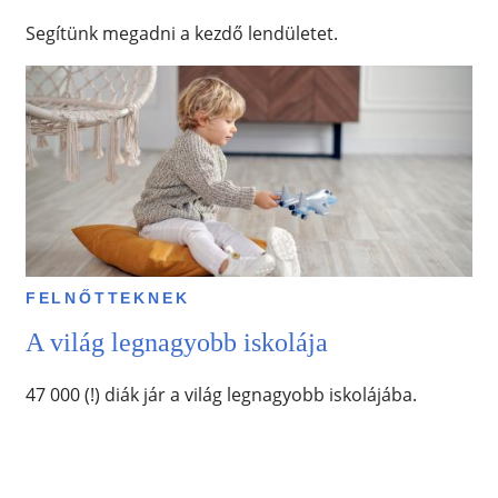
Segítünk megadni a kezdő lendületet.
FELNŐTTEKNEK
A világ legnagyobb iskolája
47 000 (!) diák jár a világ legnagyobb iskolájába.