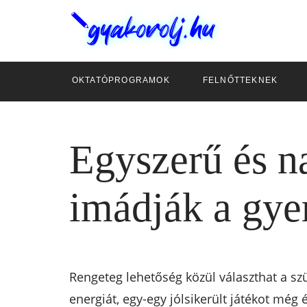
OKTATÓPROGRAMOK
FELNŐTTEKNEK
Egyszerű és n
imádják a gye
Rengeteg lehetőség közül választhat a szül
energiát, egy-egy jólsikerült játékot még 