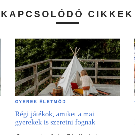
KAPCSOLÓDÓ CIKKEK
GYEREK ÉLETMÓD
Régi játékok, amiket a mai
gyerekek is szeretni fognak