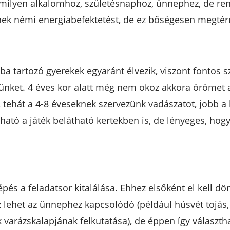
lamilyen alkalomhoz, születésnaphoz, ünnephez, de ren
elnek némi energiabefektetést, de ez bőségesen megtér
a tartozó gyerekek egyaránt élvezik, viszont fontos s
jünket. 4 éves kor alatt még nem okoz akkora örömet a 
tehát a 4-8 éveseknek szervezünk vadászatot, jobb a b
ható a játék belátható kertekben is, de lényeges, hog
és a feladatsor kitalálása. Ehhez elsőként el kell dön
Ez lehet az ünnephez kapcsolódó (például húsvét tojás,
 varázskalapjának felkutatása), de éppen így választha