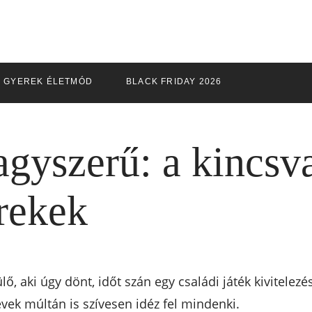
GYEREK ÉLETMÓD
BLACK FRIDAY 2026
agyszerű: a kincsv
rekek
ő, aki úgy dönt, időt szán egy családi játék kivitelez
évek múltán is szívesen idéz fel mindenki.