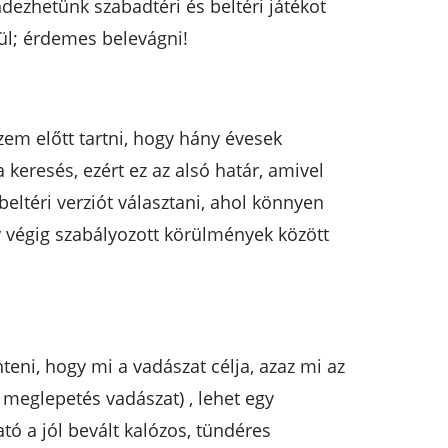
dezhetünk szabadtéri és beltéri játékot
ül; érdemes belevágni!
zem előtt tartni, hogy hány évesek
keresés, ezért ez az alsó határ, amivel
eltéri verziót választani, ahol könnyen
y végig szabályozott körülmények között
teni, hogy mi a vadászat célja, azaz mi az
 meglepetés vadászat) , lehet egy
tó a jól bevált kalózos, tündéres