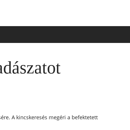
adászatot
ésére. A kincskeresés megéri a befektetett