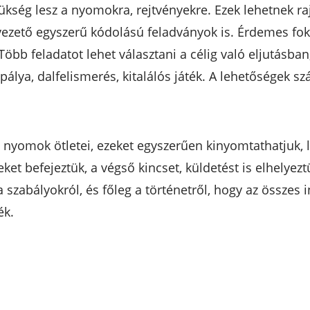
ükség lesz a nyomokra, rejtvényekre. Ezek lehetnek raj
ezető egyszerű kódolású feladványok is. Érdemes fok
bb feladatot lehet választani a célig való eljutásban, 
pálya, dalfelismerés, kitalálós játék. A lehetőségek s
a nyomok ötletei, ezeket egyszerűen kinyomtathatjuk, 
ket befejeztük, a végső kincset, küldetést is elhelyezt
szabályokról, és főleg a történetről, hogy az összes
ék.