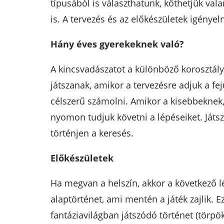
típusából is választhatunk, köthetjük va
is. A tervezés és az előkészületek igény
Hány éves gyerekeknek való?
A kincsvadászatot a különböző korosztályb
játszanak, amikor a tervezésre adjuk a fe
célszerű számolni. Amikor a kisebbeknek, 
nyomon tudjuk követni a lépéseiket. Játsz
történjen a keresés.
Előkészületek
Ha megvan a helszín, akkor a következő lép
alaptörténet, ami mentén a játék zajlik. 
fantáziavilágban játszódó történet (törpök