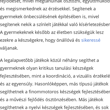
fejlődését, mivel megtanulnak osztozni, együttműköd
és megismerkednek az érzésekkel. Segítenek a
gyermekek önbecsülésének építésében is, mivel
segítenek nekik a színlelt játékkal való kísérletezésbe
A gyermekeknek később az életben szükségük lesz
ezekre a készségekre, hogy önállóvá és
sikeressé
váljanak.
A legalapvetőbb játékok közül néhány segíthet a
gyermeknek olyan kritikus tanulási készségek
fejlesztésében, mint a koordináció, a vizuális érzékel
és az egyensúly. Hasonlóképpen, más típusú játékok
segíthetnek a finommotoros készségek fejlesztésébe
és a művészi fejlődés ösztönzésében. Más játékok
segíthetnek a nyelvi készségek fejlesztésében, és sok