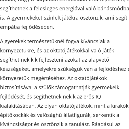
segíthetnek a felesleges energiával való bánásmódb
is. A gyermekeket színlelt játékra ösztönzik, ami segít
empátia fejlődésében.
A gyerekek természetüknél fogva kíváncsiak a
környezetükre, és az oktatójátékokkal való játék
segíthet nekik kifejleszteni azokat az alapvető
készségeket, amelyekre szükségük van a fejlődéshez 
környezetük megértéséhez. Az oktatójátékok
biztosításával a szülők támogathatják gyermekeik
fejlődését, és segíthetnek nekik az erős IQ
kialakításában. Az olyan oktatójátékok, mint a kirakók
építőkockák és valósághű állatfigurák, serkentik a
kíváncsiságot és ösztönzik a tanulást. Ráadásul az