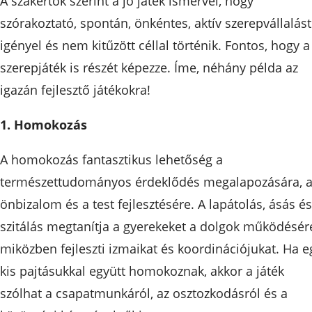
A szakértők szerint a jó játék ismérvei, hogy
szórakoztató, spontán, önkéntes, aktív szerepvállalást
igényel és nem kitűzött céllal történik. Fontos, hogy a
szerepjáték is részét képezze. Íme, néhány példa az
igazán fejlesztő játékokra!
1. Homokozás
A homokozás fantasztikus lehetőség a
természettudományos érdeklődés megalapozására, a
önbizalom és a test fejlesztésére. A lapátolás, ásás és
szitálás megtanítja a gyerekeket a dolgok működésér
miközben fejleszti izmaikat és koordinációjukat. Ha e
kis pajtásukkal együtt homokoznak, akkor a játék
szólhat a csapatmunkáról, az osztozkodásról és a