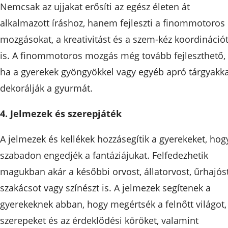
Nemcsak az ujjakat erősíti az egész életen át
alkalmazott íráshoz, hanem fejleszti a finommotoros
mozgásokat, a kreativitást és a szem-kéz koordináció
is. A finommotoros mozgás még tovább fejleszthető,
ha a gyerekek gyöngyökkel vagy egyéb apró tárgyakka
dekorálják a gyurmát.
4. Jelmezek és szerepjáték
A jelmezek és kellékek hozzásegítik a gyerekeket, hog
szabadon engedjék a fantáziájukat. Felfedezhetik
magukban akár a későbbi orvost, állatorvost, űrhajóst
szakácsot vagy színészt is. A jelmezek segítenek a
gyerekeknek abban, hogy megértsék a felnőtt világot,
szerepeket és az érdeklődési köröket, valamint