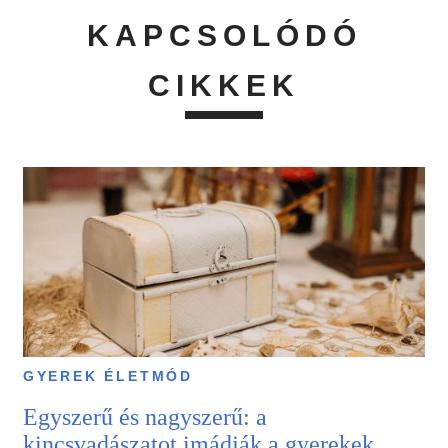
KAPCSOLÓDÓ
CIKKEK
GYEREK ÉLETMÓD
Egyszerű és nagyszerű: a
kincsvadászatot imádják a gyerekek