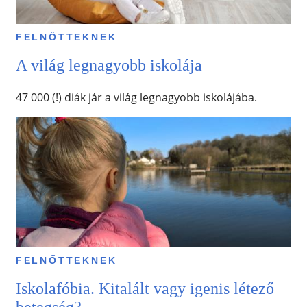
FELNŐTTEKNEK
A világ legnagyobb iskolája
47 000 (!) diák jár a világ legnagyobb iskolájába.
FELNŐTTEKNEK
Iskolafóbia. Kitalált vagy igenis létező
betegség?