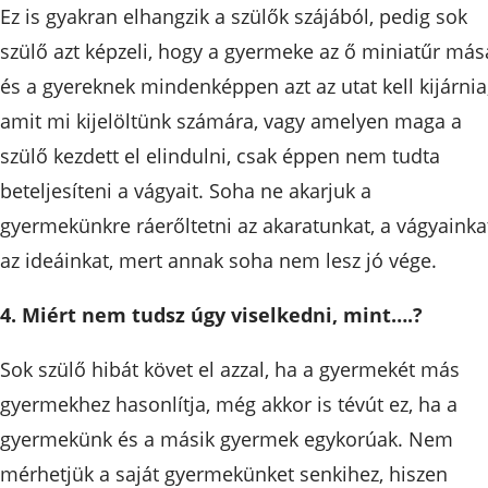
Ez is gyakran elhangzik a szülők szájából, pedig sok
szülő azt képzeli, hogy a gyermeke az ő miniatűr más
és a gyereknek mindenképpen azt az utat kell kijárnia
amit mi kijelöltünk számára, vagy amelyen maga a
szülő kezdett el elindulni, csak éppen nem tudta
beteljesíteni a vágyait. Soha ne akarjuk a
gyermekünkre ráerőltetni az akaratunkat, a vágyainka
az ideáinkat, mert annak soha nem lesz jó vége.
4. Miért nem tudsz úgy viselkedni, mint….?
Sok szülő hibát követ el azzal, ha a gyermekét más
gyermekhez hasonlítja, még akkor is tévút ez, ha a
gyermekünk és a másik gyermek egykorúak. Nem
mérhetjük a saját gyermekünket senkihez, hiszen