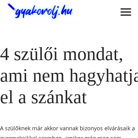
4 szülői mondat,
ami nem hagyhatj
el a szánkat
A szülőknek már akkor vannak bizonyos elvárásaik a
gyermekeikkel szemben, amikor még meg sem